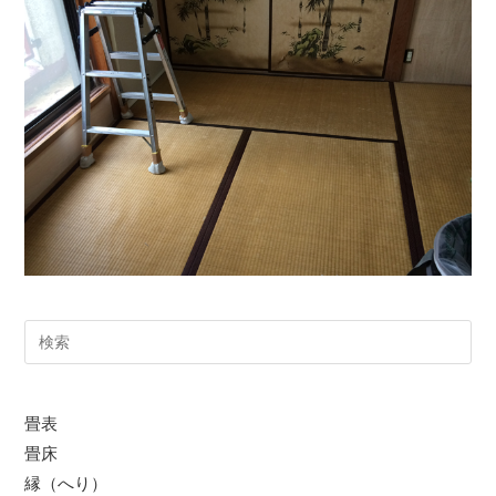
サ
イ
ト
内
畳表
検
畳床
索
縁（へり）