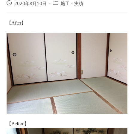
投
投
2020年8月10日
施工・実績
稿
稿
公
カ
開
テ
【After】
日:
ゴ
リ
ー:
【Before】