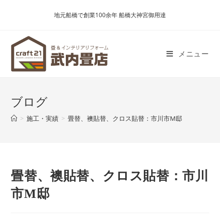
コ
地元船橋で創業100余年 船橋大神宮御用達
ン
テ
ン
メニュー
ツ
へ
ス
キ
ブログ
ッ
プ
>
施工・実績
>
畳替、襖貼替、クロス貼替：市川市M邸
畳替、襖貼替、クロス貼替：市川
市M邸