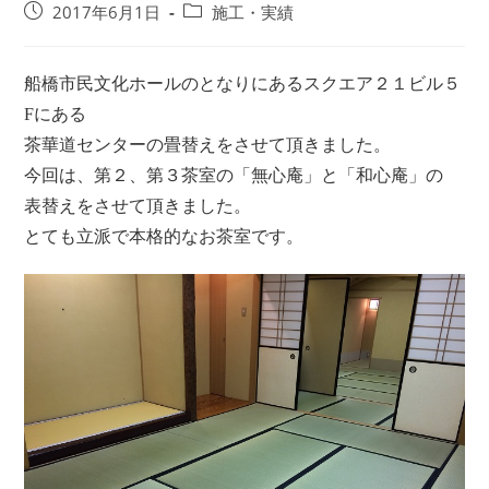
投
投
2017年6月1日
施工・実績
稿
稿
公
カ
開
テ
船橋市民文化ホールのとなりにあるスクエア２１ビル５
日:
ゴ
Fにある
リ
茶華道センターの畳替えをさせて頂きました。
ー:
今回は、第２、第３茶室の「無心庵」と「和心庵」の
表替えをさせて頂きました。
とても立派で本格的なお茶室です。