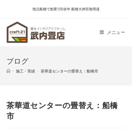
コ
地元船橋で創業100余年 船橋大神宮御用達
ン
テ
ン
メニュー
ツ
へ
ス
キ
ブログ
ッ
プ
>
施工・実績
>
茶華道センターの畳替え：船橋市
茶華道センターの畳替え：船橋
市