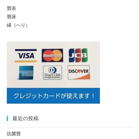
内
畳表
検
畳床
索
縁（へり）
最近の投稿
抗菌畳